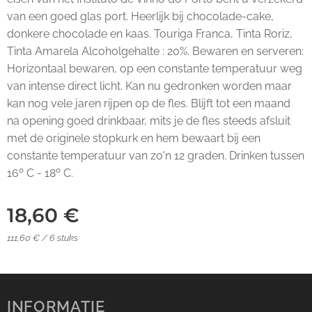
van een goed glas port. Heerlijk bij chocolade-cake,
donkere chocolade en kaas. Touriga Franca, Tinta Roriz,
Tinta Amarela Alcoholgehalte : 20%. Bewaren en serveren:
Horizontaal bewaren, op een constante temperatuur weg
van intense direct licht. Kan nu gedronken worden maar
kan nog vele jaren rijpen op de fles. Blijft tot een maand
na opening goed drinkbaar, mits je de fles steeds afsluit
met de originele stopkurk en hem bewaart bij een
constante temperatuur van zo'n 12 graden. Drinken tussen
16º C - 18º C.
18,60
€
111,60 € / 6 stuks
INFORMATIE