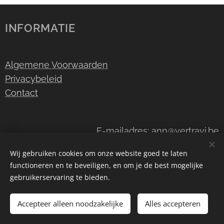
INFORMATIE
Algemene Voorwaarden
Privacybeleid
Contact
E-mailadres: ann@vertravi.be
Telefoonnummer: +32 (0)471/80.68.49
Wij gebruiken cookies om onze website goed te laten
functioneren en te beveiligen, en om je de best mogelijke
BE 0628.841.201
gebruikerservaring te bieden.
Accepteer alleen noodzakelijke
Alles accepteren
©Wijnhandel Vertravi
Cookies