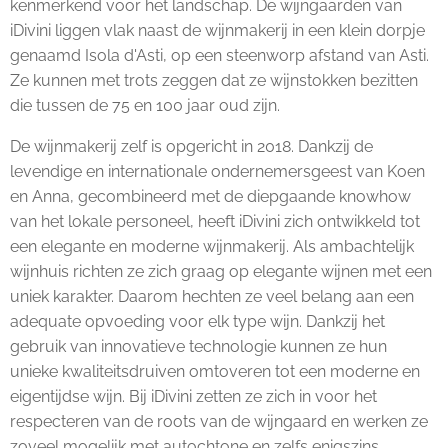
kenmerkend voor het landschap. De wijngaarden van
iDivini liggen vlak naast de wijnmakerij in een klein dorpje
genaamd Isola d'Asti, op een steenworp afstand van Asti.
Ze kunnen met trots zeggen dat ze wijnstokken bezitten
die tussen de 75 en 100 jaar oud zijn.
De wijnmakerij zelf is opgericht in 2018. Dankzij de
levendige en internationale ondernemersgeest van Koen
en Anna, gecombineerd met de diepgaande knowhow
van het lokale personeel, heeft iDivini zich ontwikkeld tot
een elegante en moderne wijnmakerij. Als ambachtelijk
wijnhuis richten ze zich graag op elegante wijnen met een
uniek karakter. Daarom hechten ze veel belang aan een
adequate opvoeding voor elk type wijn. Dankzij het
gebruik van innovatieve technologie kunnen ze hun
unieke kwaliteitsdruiven omtoveren tot een moderne en
eigentijdse wijn. Bij iDivini zetten ze zich in voor het
respecteren van de roots van de wijngaard en werken ze
zoveel mogelijk met autochtone en zelfs enigszins