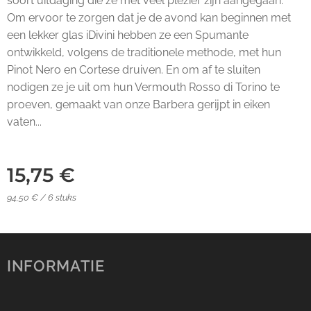
soort uitdaging die ze met veel plezier zijn aangegaan.
Om ervoor te zorgen dat je de avond kan beginnen met
een lekker glas iDivini hebben ze een Spumante
ontwikkeld, volgens de traditionele methode, met hun
Pinot Nero en Cortese druiven. En om af te sluiten
nodigen ze je uit om hun Vermouth Rosso di Torino te
proeven, gemaakt van onze Barbera gerijpt in eiken
vaten...
15,75
€
94,50 € / 6 stuks
INFORMATIE