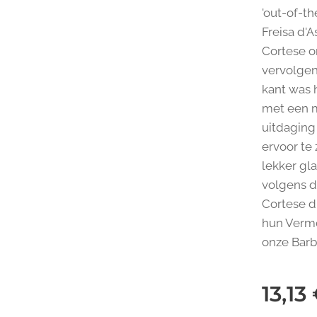
'out-of-t
Freisa d'A
Cortese o
vervolgen
kant was 
met een m
uitdaging
ervoor te
lekker gl
volgens d
Cortese d
hun Vermo
onze Barbe
13,13