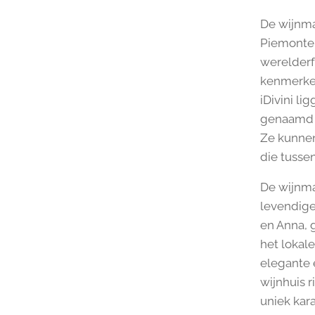
De wijnmak
Piemonte,
werelder
kenmerken
iDivini li
genaamd I
Ze kunnen
die tussen
De wijnmak
levendige
en Anna,
het lokale
elegante 
wijnhuis 
uniek kar