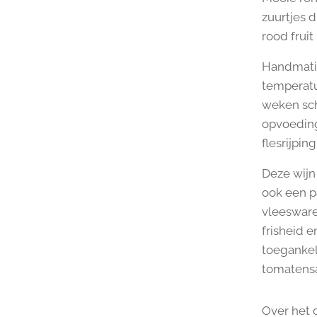
zuurtjes 
rood frui
Handmatig
temperatu
weken sch
opvoeding
flesrijping
Deze wijn 
ook een p
vleesware
frisheid 
toegankeli
tomatensa
Over het 