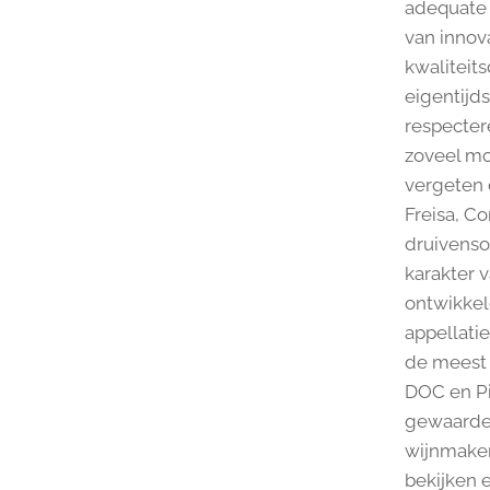
adequate 
van innov
kwaliteit
eigentijds
respecter
zoveel mo
vergeten 
Freisa, C
druivenso
karakter 
ontwikkeld
appellati
de meest 
DOC en P
gewaardee
wijnmaken
bekijken 