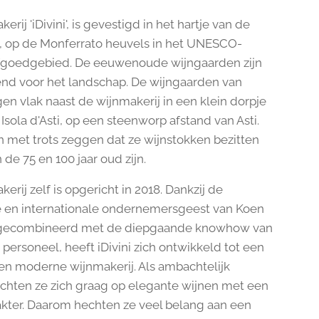
erij 'iDivini', is gevestigd in het hartje van de
 op de Monferrato heuvels in het UNESCO-
fgoedgebied. De eeuwenoude wijngaarden zijn
d voor het landschap. De wijngaarden van
ggen vlak naast de wijnmakerij in een klein dorpje
sola d'Asti, op een steenworp afstand van Asti.
 met trots zeggen dat ze wijnstokken bezitten
 de 75 en 100 jaar oud zijn.
erij zelf is opgericht in 2018. Dankzij de
 en internationale ondernemersgeest van Koen
 gecombineerd met de diepgaande knowhow van
 personeel, heeft iDivini zich ontwikkeld tot een
en moderne wijnmakerij. Als ambachtelijk
richten ze zich graag op elegante wijnen met een
akter. Daarom hechten ze veel belang aan een