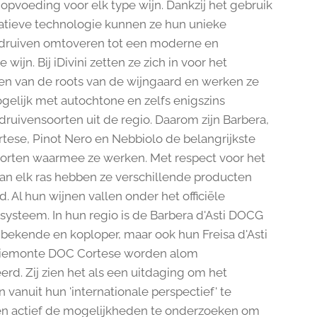
opvoeding voor elk type wijn. Dankzij het gebruik
atieve technologie kunnen ze hun unieke
sdruiven omtoveren tot een moderne en
e wijn. Bij iDivini zetten ze zich in voor het
en van de roots van de wijngaard en werken ze
gelijk met autochtone en zelfs enigszins
druivensoorten uit de regio. Daarom zijn Barbera,
ortese, Pinot Nero en Nebbiolo de belangrijkste
orten waarmee ze werken. Met respect voor het
van elk ras hebben ze verschillende producten
. Al hun wijnen vallen onder het officiële
esysteem. In hun regio is de Barbera d'Asti DOCG
bekende en koploper, maar ook hun Freisa d'Asti
iemonte DOC Cortese worden alom
rd. Zij zien het als een uitdaging om het
 vanuit hun 'internationale perspectief' te
en actief de mogelijkheden te onderzoeken om