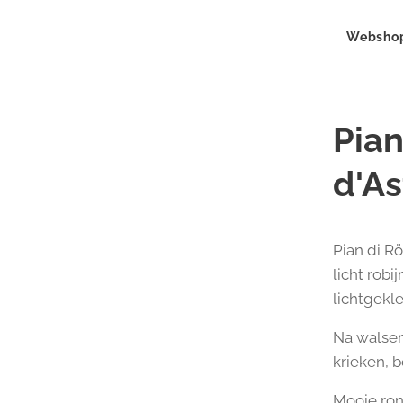
Websho
Pian
d'A
Pian di Rö
licht robi
lichtgekl
Na walsen 
krieken, b
Mooie ron