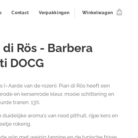
p
Contact
Verpakkingen
Winkelwagen
 di Rös - Barbera
sti DOCG
s (= Aarde van de rozen). Pian di Rös heeft een
jnrode en kersenrode kleur, mooie schittering en
eurde tranen. 13%
duidelijke aroma's van rood pitfruit, rijpe kers en
eetje rokerig.
de wijn met weinig tannine en de typische frisse