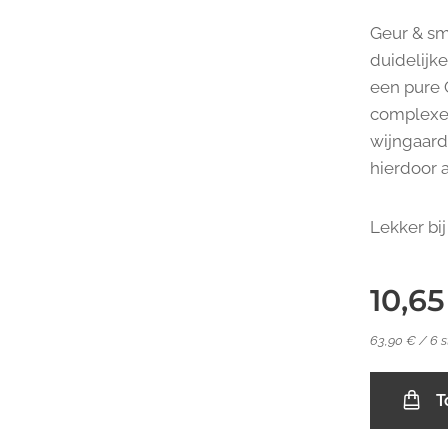
Geur & sm
duidelijke
een pure 
complexe 
wijngaarde
hierdoor a
Lekker bi
10,65
63,90 € / 6 s
T