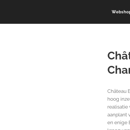
Websho
Châ
Cha
Château B
hoog inze
realisati
aanplant 
en enige 