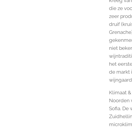
kreeg van
die ze vo
zeer prod
druif (kr
Grenache)
gekenmerkt
niet beke
wijntradit
het eerst
de markt 
wijngaard
Klimaat &
Noorden v
Sofia. De 
Zuidhelli
microklim