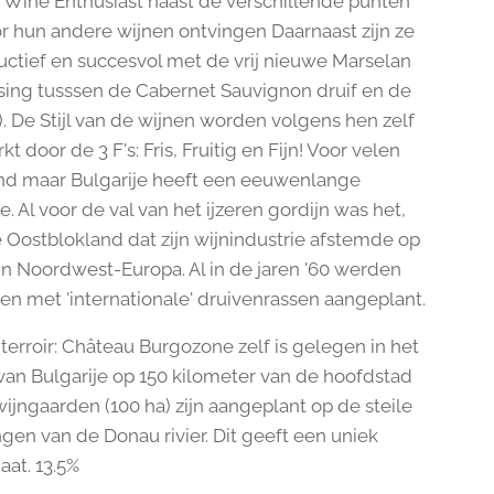
 Wine Enthusiast naast de verschillende punten
or hun andere wijnen ontvingen Daarnaast zijn ze
uctief en succesvol met de vrij nieuwe Marselan
uising tusssen de Cabernet Sauvignon druif en de
. De Stijl van de wijnen worden volgens hen zelf
 door de 3 F's: Fris, Fruitig en Fijn! Voor velen
nd maar Bulgarije heeft een eeuwenlange
ie. Al voor de val van het ijzeren gordijn was het,
e Oostblokland dat zijn wijnindustrie afstemde op
in Noordwest-Europa. Al in de jaren '60 werden
en met 'internationale' druivenrassen aangeplant.
 terroir: Château Burgozone zelf is gelegen in het
an Bulgarije op 150 kilometer van de hoofdstad
wijngaarden (100 ha) zijn aangeplant op de steile
ngen van de Donau rivier. Dit geeft een uniek
aat. 13.5%