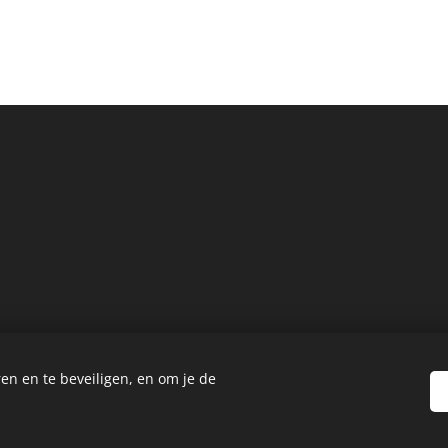
E
en en te beveiligen, en om je de
©Wijnhandel Vertravi
Cookies